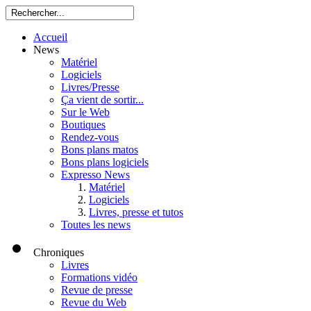
Accueil
News
Matériel
Logiciels
Livres/Presse
Ça vient de sortir...
Sur le Web
Boutiques
Rendez-vous
Bons plans matos
Bons plans logiciels
Expresso News
Matériel
Logiciels
Livres, presse et tutos
Toutes les news
Chroniques
Livres
Formations vidéo
Revue de presse
Revue du Web