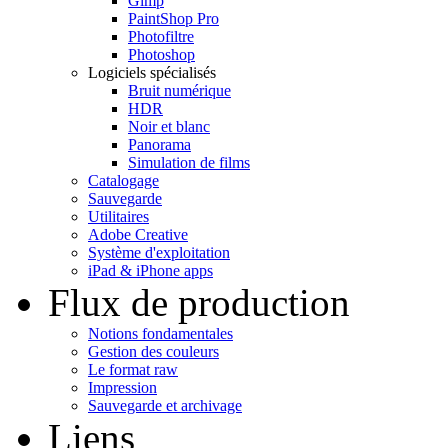
Gimp
PaintShop Pro
Photofiltre
Photoshop
Logiciels spécialisés
Bruit numérique
HDR
Noir et blanc
Panorama
Simulation de films
Catalogage
Sauvegarde
Utilitaires
Adobe Creative
Système d'exploitation
iPad & iPhone apps
Flux de production
Notions fondamentales
Gestion des couleurs
Le format raw
Impression
Sauvegarde et archivage
Liens