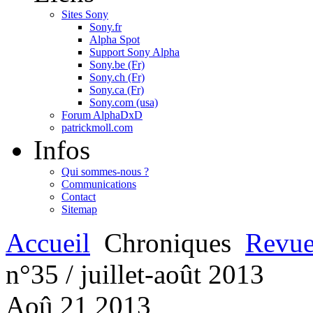
Sites Sony
Sony.fr
Alpha Spot
Support Sony Alpha
Sony.be (Fr)
Sony.ch (Fr)
Sony.ca (Fr)
Sony.com (usa)
Forum AlphaDxD
patrickmoll.com
Infos
Qui sommes-nous ?
Communications
Contact
Sitemap
Accueil
Chroniques
Revue
n°35 / juillet-août 2013
Aoû
21
2013