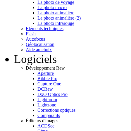
La photo de voyage
La photo macro
La photo animalière
La photo animalière (2)
La photo infrarouge
Eléments techniques
Flash
Autofocus
Géolocalisation
Aide au choix
Logiciels
Développement Raw
Aperture
Bibble Pro
Capture One
DCRaw
DxO Optics Pro
Lightroom
Lightzone
Corrections optiques
Comparatifs
Éditeurs d'images
ACDSee