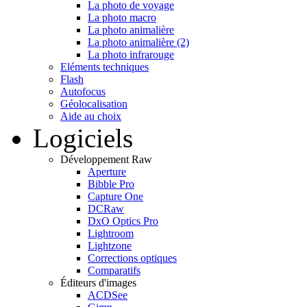
La photo de voyage
La photo macro
La photo animalière
La photo animalière (2)
La photo infrarouge
Eléments techniques
Flash
Autofocus
Géolocalisation
Aide au choix
Logiciels
Développement Raw
Aperture
Bibble Pro
Capture One
DCRaw
DxO Optics Pro
Lightroom
Lightzone
Corrections optiques
Comparatifs
Éditeurs d'images
ACDSee