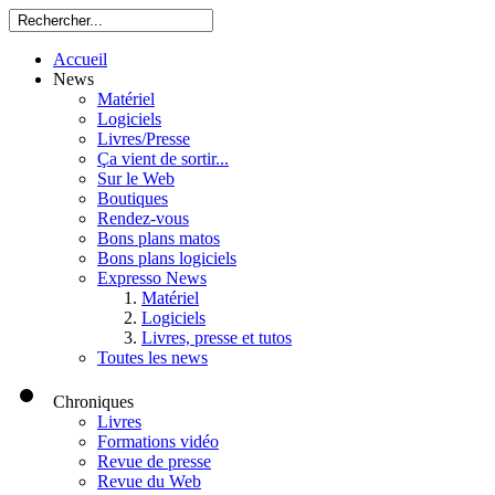
Accueil
News
Matériel
Logiciels
Livres/Presse
Ça vient de sortir...
Sur le Web
Boutiques
Rendez-vous
Bons plans matos
Bons plans logiciels
Expresso News
Matériel
Logiciels
Livres, presse et tutos
Toutes les news
Chroniques
Livres
Formations vidéo
Revue de presse
Revue du Web