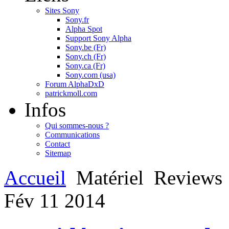
Sites Sony
Sony.fr
Alpha Spot
Support Sony Alpha
Sony.be (Fr)
Sony.ch (Fr)
Sony.ca (Fr)
Sony.com (usa)
Forum AlphaDxD
patrickmoll.com
Infos
Qui sommes-nous ?
Communications
Contact
Sitemap
Accueil
Matériel
Reviews
Fév
11
2014