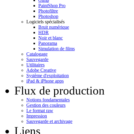
Gimp
PaintShop Pro
Photofiltre
Photoshop
Logiciels spécialisés
Bruit numérique
HDR
Noir et blanc
Panorama
Simulation de films
Catalogage
Sauvegarde
Utilitaires
Adobe Creative
Système d'exploitation
iPad & iPhone apps
Flux de production
Notions fondamentales
Gestion des couleurs
Le format raw
Impression
Sauvegarde et archivage
Liens