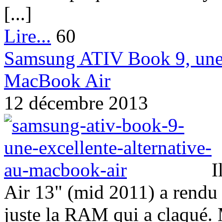
[...]
Lire...
60
Samsung ATIV Book 9, une e
MacBook Air
12 décembre 2013
I
Air 13" (mid 2011) a rendu 
juste la RAM qui a claqué. M