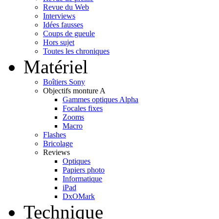
Revue du Web
Interviews
Idées fausses
Coups de gueule
Hors sujet
Toutes les chroniques
Matériel
Boîtiers Sony
Objectifs monture A
Gammes optiques Alpha
Focales fixes
Zooms
Macro
Flashes
Bricolage
Reviews
Optiques
Papiers photo
Informatique
iPad
DxOMark
Technique