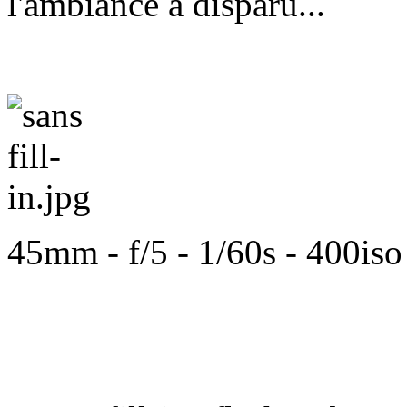
l'ambiance a disparu...
45mm
-
f/5
- 1/60s
- 400is