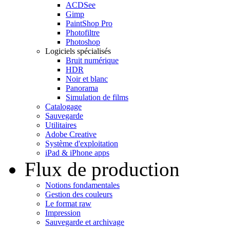
ACDSee
Gimp
PaintShop Pro
Photofiltre
Photoshop
Logiciels spécialisés
Bruit numérique
HDR
Noir et blanc
Panorama
Simulation de films
Catalogage
Sauvegarde
Utilitaires
Adobe Creative
Système d'exploitation
iPad & iPhone apps
Flux de production
Notions fondamentales
Gestion des couleurs
Le format raw
Impression
Sauvegarde et archivage