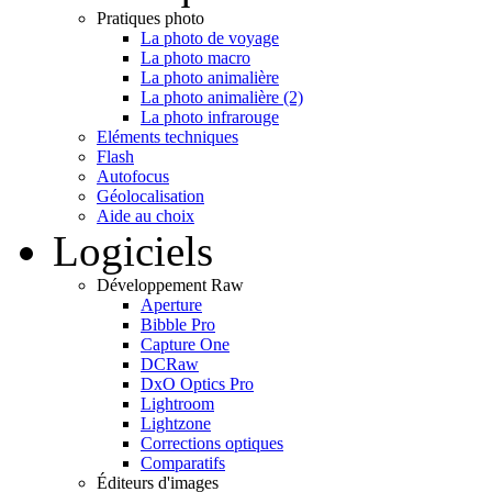
Pratiques photo
La photo de voyage
La photo macro
La photo animalière
La photo animalière (2)
La photo infrarouge
Eléments techniques
Flash
Autofocus
Géolocalisation
Aide au choix
Logiciels
Développement Raw
Aperture
Bibble Pro
Capture One
DCRaw
DxO Optics Pro
Lightroom
Lightzone
Corrections optiques
Comparatifs
Éditeurs d'images