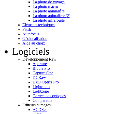
La photo de voyage
La photo macro
La photo animalière
La photo animalière (2)
La photo infrarouge
Eléments techniques
Flash
Autofocus
Géolocalisation
Aide au choix
Logiciels
Développement Raw
Aperture
Bibble Pro
Capture One
DCRaw
DxO Optics Pro
Lightroom
Lightzone
Corrections optiques
Comparatifs
Éditeurs d'images
ACDSee