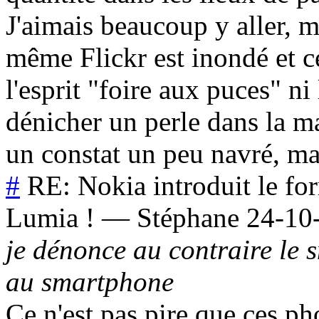
J'aimais beaucoup y aller, m
même Flickr est inondé et cel
l'esprit "foire aux puces" ni
dénicher un perle dans la ma
un constat un peu navré, ma
#
RE: Nokia introduit le f
Lumia !
—
Stéphane
24-10
je dénonce au contraire le 
au smartphone
Ce n'est pas pire que ces p