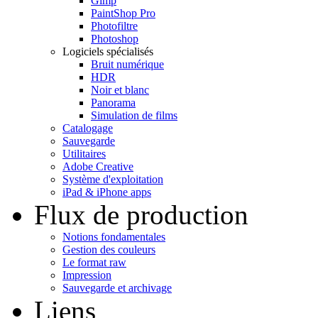
Gimp
PaintShop Pro
Photofiltre
Photoshop
Logiciels spécialisés
Bruit numérique
HDR
Noir et blanc
Panorama
Simulation de films
Catalogage
Sauvegarde
Utilitaires
Adobe Creative
Système d'exploitation
iPad & iPhone apps
Flux de production
Notions fondamentales
Gestion des couleurs
Le format raw
Impression
Sauvegarde et archivage
Liens