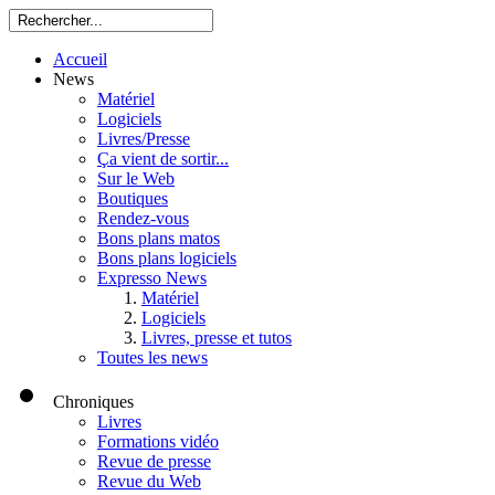
Accueil
News
Matériel
Logiciels
Livres/Presse
Ça vient de sortir...
Sur le Web
Boutiques
Rendez-vous
Bons plans matos
Bons plans logiciels
Expresso News
Matériel
Logiciels
Livres, presse et tutos
Toutes les news
Chroniques
Livres
Formations vidéo
Revue de presse
Revue du Web