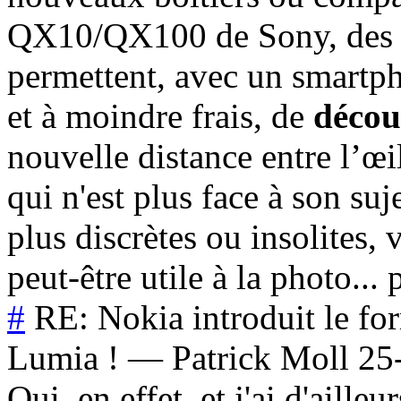
QX10/QX100 de Sony, des g
permettent, avec un smartph
et à moindre frais, de
découp
nouvelle distance entre l’œi
qui n'est plus face à son suj
plus discrètes ou insolites
peut-être utile à la photo... 
#
RE: Nokia introduit le f
Lumia !
—
Patrick Moll
25
Oui, en effet, et j'ai d'aille