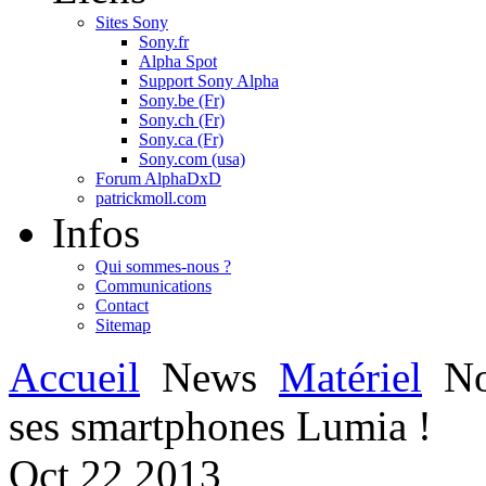
Sites Sony
Sony.fr
Alpha Spot
Support Sony Alpha
Sony.be (Fr)
Sony.ch (Fr)
Sony.ca (Fr)
Sony.com (usa)
Forum AlphaDxD
patrickmoll.com
Infos
Qui sommes-nous ?
Communications
Contact
Sitemap
Accueil
News
Matériel
No
ses smartphones Lumia !
Oct
22
2013