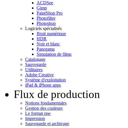
ACDSee
Gimp
PaintShop Pro
Photofiltre
Photoshop
Logiciels spécialisés
Bruit numérique
HDR
Noir et blanc
Panorama
Simulation de films
Catalogage
Sauvegarde
Utilitaires
Adobe Creative
Système d'exploitation
iPad & iPhone apps
Flux de production
Notions fondamentales
Gestion des couleurs
Le format raw
Impression
Sauvegarde et archivage