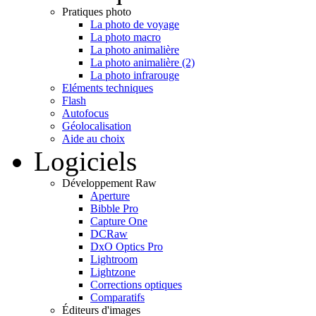
Pratiques photo
La photo de voyage
La photo macro
La photo animalière
La photo animalière (2)
La photo infrarouge
Eléments techniques
Flash
Autofocus
Géolocalisation
Aide au choix
Logiciels
Développement Raw
Aperture
Bibble Pro
Capture One
DCRaw
DxO Optics Pro
Lightroom
Lightzone
Corrections optiques
Comparatifs
Éditeurs d'images