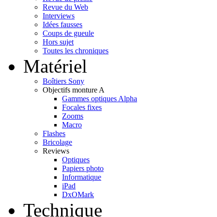
Revue du Web
Interviews
Idées fausses
Coups de gueule
Hors sujet
Toutes les chroniques
Matériel
Boîtiers Sony
Objectifs monture A
Gammes optiques Alpha
Focales fixes
Zooms
Macro
Flashes
Bricolage
Reviews
Optiques
Papiers photo
Informatique
iPad
DxOMark
Technique