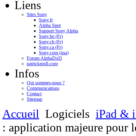
Liens
Sites Sony
Sony.fr
Alpha Spot
Support Sony Alpha
Sony.be (Fr)
Sony.ch (Fr)
Sony.ca (Fr)
Sony.com (usa)
Forum AlphaDxD
patrickmoll.com
Infos
Qui sommes-nous ?
Communications
Contact
Sitemap
Accueil
Logiciels
iPad & 
: application majeure pour 